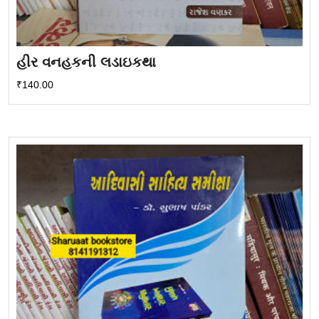
હીર વનહકની લડાઇકથા
₹
140.00