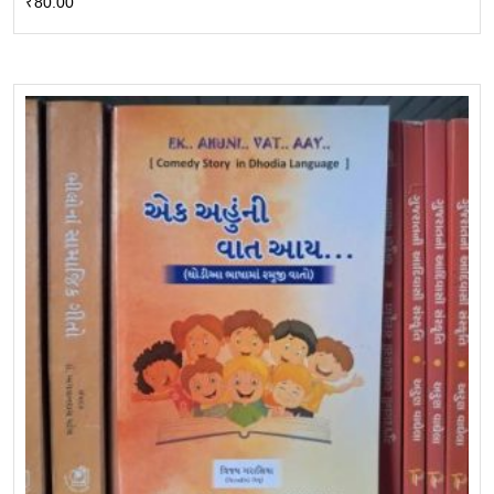
₹
80.00