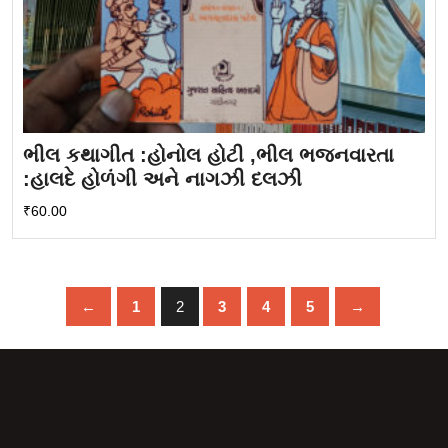
ભીલ કથાગીત :હોનોલ હોટી ,ભીલ ભજનવારતા
:હાલદે હોળંગી અને નાગઝી દલઝી
₹
60.00
←
1
2
3
4
5
→