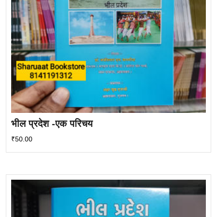
भील प्रदेश -एक परिचय
₹
50.00