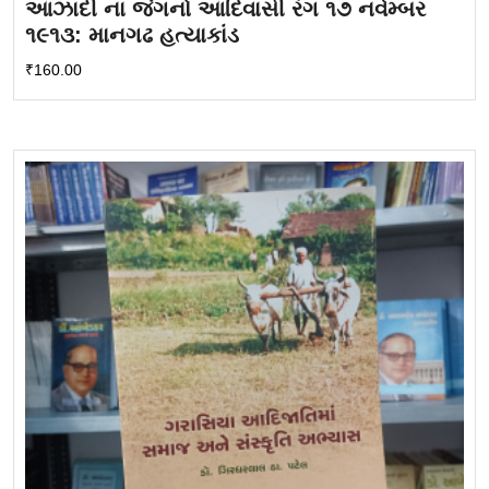
આઝાદી ના જંગનો આદિવાસી રંગ ૧૭ નવેમ્બર
૧૯૧૩: માનગઢ હત્યાકાંડ
₹
160.00