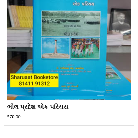
ભીલ પ્રદેશ એક પરિચય
₹
70.00