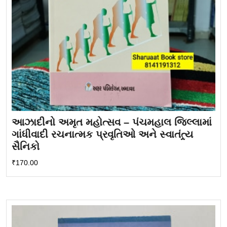
આઝાદીનો અમૃત મહોત્સવ – પંચમહાલ જિલ્લામાં
ગાંધીવાદી રચનાત્મક પ્રવૃતિઓ અને સ્વાતંત્ર્ય
સૈનિકો
₹
170.00