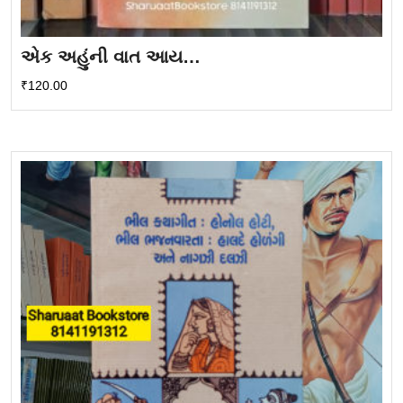
એક અહુંની વાત આય…
₹
120.00