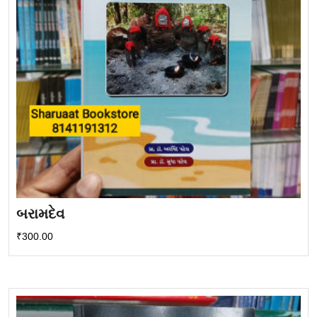
બરામદેવ
₹
300.00