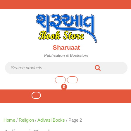
Skip
to
content
Sharuaat
Publication & Bookstore
Search for:
shopping
cart
0
Open
Button
Home
/
Religion
/
Adivasi Books
/ Page 2