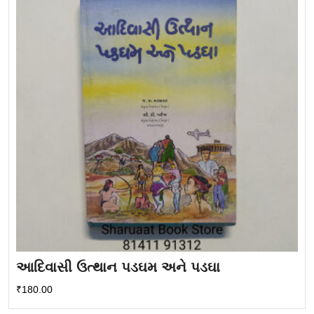
આદિવાસી ઉત્થાન પડઘમ અને પડઘા
₹
180.00