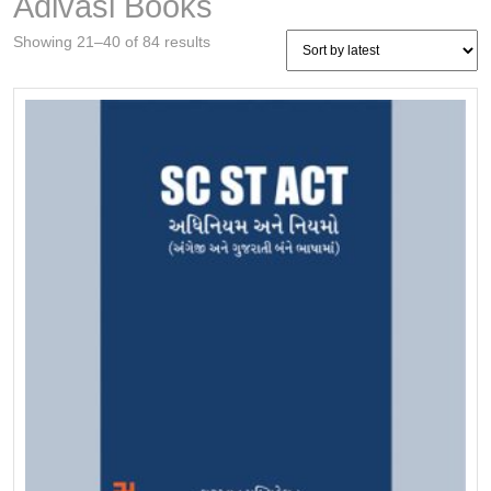
Adivasi Books
Sorted
Showing 21–40 of 84 results
by
latest