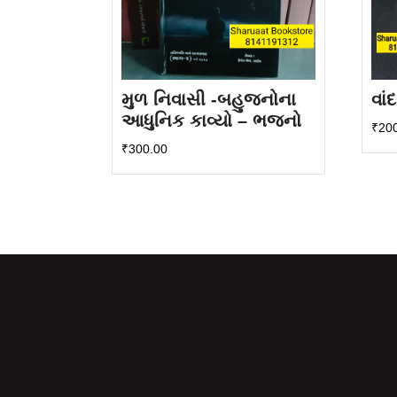
મુળ નિવાસી -બહુજનોના
વાં
આધુનિક કાવ્યો – ભજનો
₹
20
₹
300.00