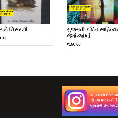
દરાને નિસરણી
ગુજરાતી દલિત સાહિત્યન
લેખાં-જોખાં
0.00
₹
150.00