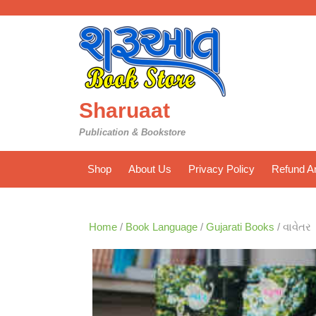
Skip
to
content
Sharuaat
Publication & Bookstore
Shop
About Us
Privacy Policy
Refund An
Home
/
Book Language
/
Gujarati Books
/ વાવેતર