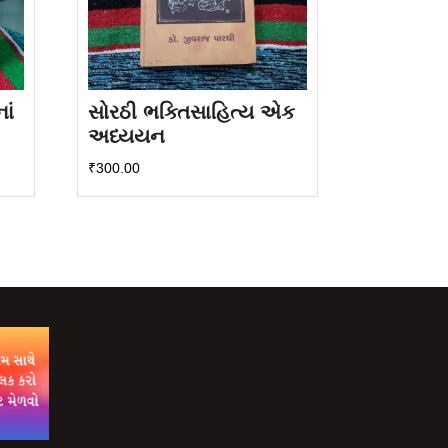
ાં
સોરઠી ભક્તિસાહિત્ય એક
અધ્યયન
₹
300.00