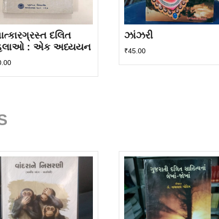
ત્કારગ્રસ્ત દલિત
ઝાંઝરી
િલાઓ : એક અધ્યયન
₹
45.00
0.00
S