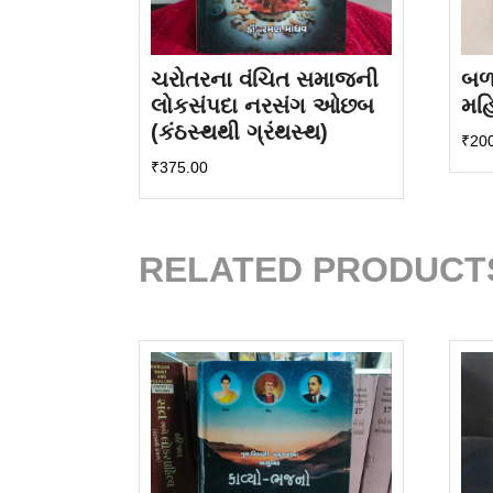
ચરોતરના વંચિત સમાજની
બળા
લોકસંપદા નરસંગ ઓછબ
મહ
(કંઠસ્થથી ગ્રંથસ્થ)
₹
20
₹
375.00
RELATED PRODUCT