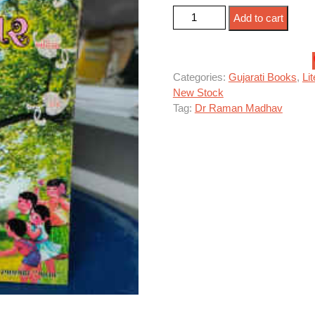
વાવેતર quantity
Add to cart
Categories:
Gujarati Books
,
Li
New Stock
Tag:
Dr Raman Madhav