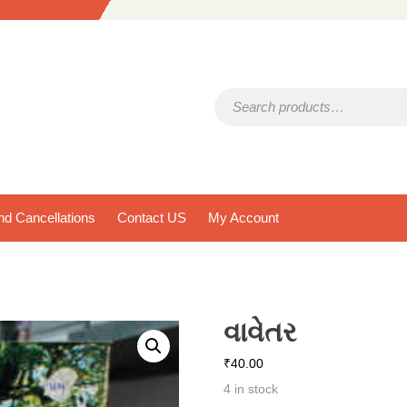
Search for:
d Cancellations
Contact US
My Account
વાવેતર
₹
40.00
4 in stock