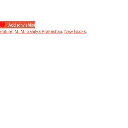
Add to wishlist
terature
,
M. M. Sahitya Prakashan
,
New Books
,